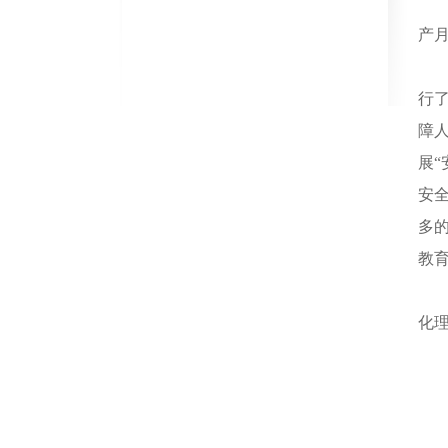
产
行
障
展
安
多
教
化